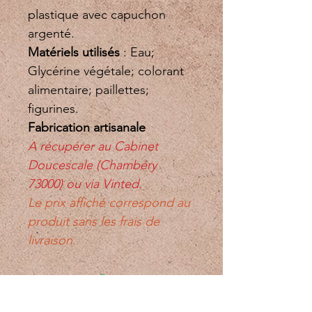
plastique avec capuchon 
argenté. 
Matériels utilisés 
: Eau; 
Glycérine végétale; colorant 
alimentaire; paillettes; 
figurines. 
Fabrication artisanale 
A récupérer au Cabinet 
Doucescale (Chambéry 
73000) ou via Vinted. 
Le prix affiché correspond au 
produit sans les frais de 
livraison. 