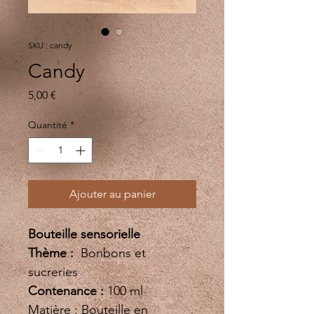
SKU : candy
Candy
Prix
5,00 €
Quantité
*
Ajouter au panier
Bouteille sensorielle 
Thème :
  Bonbons et 
sucreries 
Contenance :
 100 ml 
Matière : Bouteille en 